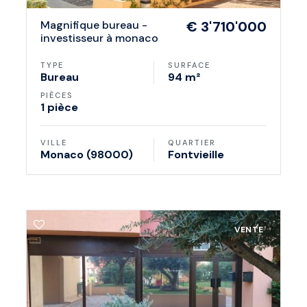
magnifique bureau -
€ 3'710'000
investisseur à monaco
TYPE
SURFACE
Bureau
94 m²
PIÈCES
1 pièce
VILLE
QUARTIER
Monaco (98000)
Fontvieille
VENTE