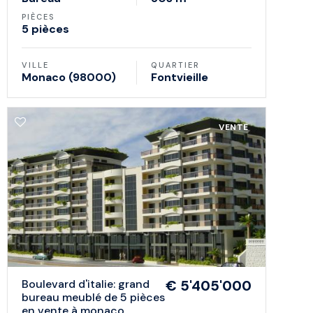
PIÈCES
5 pièces
VILLE
QUARTIER
Monaco (98000)
Fontvieille
VENTE
boulevard d'italie: grand
€ 5'405'000
bureau meublé de 5 pièces
en vente à monaco