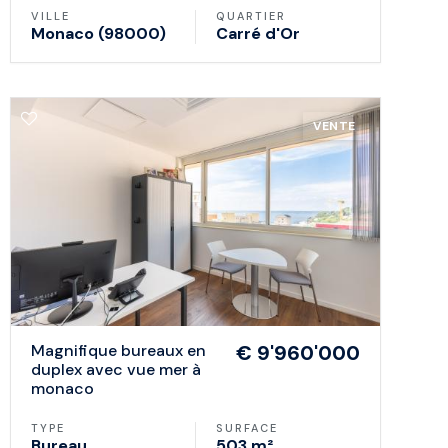
VILLE
QUARTIER
Monaco (98000)
Carré d'Or
VENTE
magnifique bureaux en
€ 9'960'000
duplex avec vue mer à
monaco
TYPE
SURFACE
Bureau
503 m²