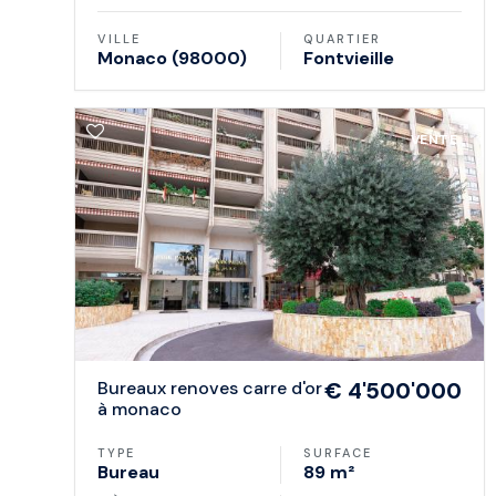
VILLE
QUARTIER
Monaco (98000)
Fontvieille
VENTE
bureaux renoves carre d'or
€ 4'500'000
à monaco
TYPE
SURFACE
Bureau
89 m²